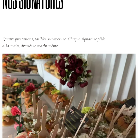
Quatre prestations, taillées sur-mesure. Chaque signature pliée
à la main, dressée le matin même.
 BRUNCH
AYLAN
LE
CHAPITRE 0
1
/
04
LE BRUNCH D'AYLAN