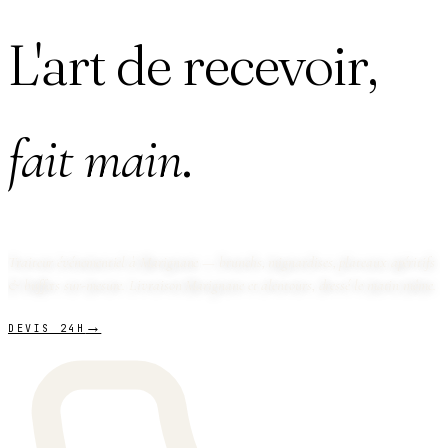
L'art de recevoir,
.
fait main
Traiteur événementiel à Marignane
— brunchs, mignardises, plateaux apéritifs
& buffets sur-mesure. Livraison Marignane et alentours, dressé le matin même.
→
DEVIS 24H