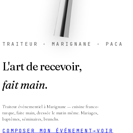
TRAITEUR · MARIGNANE · PACA
L'art de recevoir,
fait main
.
Traiteur événementiel à Marignane — cuisine franco-
turque, faite main, dressée le matin même. Mariages,
baptêmes, séminaires, brunchs.
COMPOSER MON ÉVÉNEMENT
→
VOIR